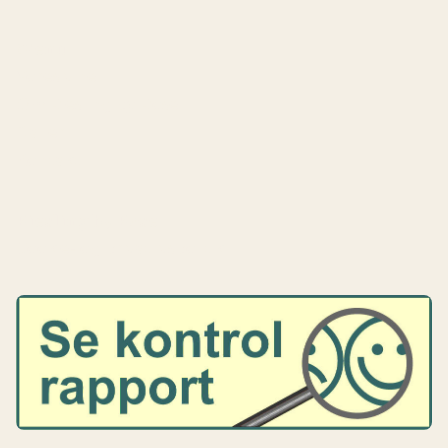
Menu
Vores vine
Om Riesling by Rose
Galleri
Kontakt
Riesling by Rose
Cookie- og privatlivspolitik