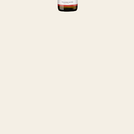
Adresse
Riesling by Rose
Farstrupvej 6
5462 Morud
Denmark
Åbningstider
Man til fre: 12.00 - 17.00
Lør til søn: Lukket eller efter aftale
Telefon:
+45 20 55 27 87
CVR: 42222178