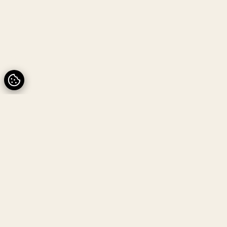
Menu
Vores vine
Om Riesling by Rose
Galleri
Kontakt
Riesling by Rose
Cookie- og privatlivspolitik