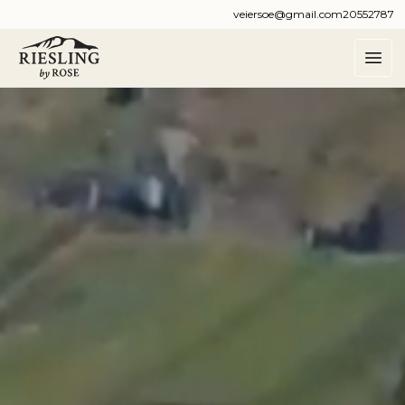
veiersoe@gmail.com
20552787