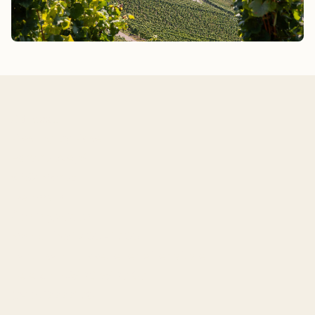
Adresse
Riesling by Rose
Farstrupvej 6
5462 Morud
Denmark
Åbningstider
Man til fre: 12.00 - 17.00
Lør til søn: Lukket eller efter aftale
Telefon:
+45 20 55 27 87
CVR: 42222178