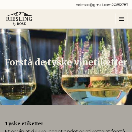
veiersoe@gmail.com
20552787
Forstå de tyske vinetiketter
Tyske etiketter
Et er vin at drikke, noget andet er etikette at forstå.