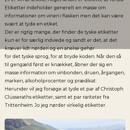
Etiketter indeholder generelt en masse om
informationer om vinen i flasken men det kan være
svært at tyde en etiket.
Der er rigtig mange, der finder de tyske etiketter
kun er for særlig indviede og sandt er det, at det
kræver lidt nørderi og en anelse gehør
for det tyske sprog, for at bryde koden. Når den så
til gengæld først er knækket, åbner der sig en
masse information om vinbonden, druen, årgangen,
marken, alkoholprocenter og prædikat.
Herunder vil jeg forsøge at tyde et par af Christoph
Clüsseraths etiketter, samt et par rariteter fra
Trittenheim. Jo jeg nørder virkelig etiketter.