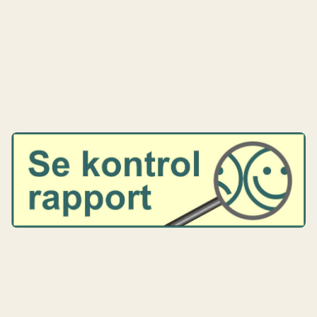
Galleri
Kontakt
Riesling by Rose
Cookie- og privatlivspolitik
Vores vine