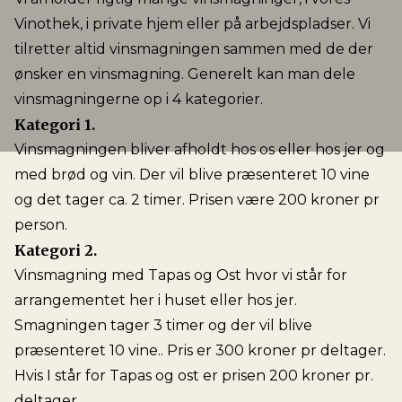
Vinothek, i private hjem eller på arbejdspladser. Vi
tilretter altid vinsmagningen sammen med de der
ønsker en vinsmagning. Generelt kan man dele
vinsmagningerne op i 4 kategorier.
Kategori 1.
Vinsmagningen bliver afholdt hos os eller hos jer og
med brød og vin. Der vil blive præsenteret 10 vine
og det tager ca. 2 timer. Prisen være 200 kroner pr
person.
Kategori 2.
Vinsmagning med Tapas og Ost hvor vi står for
arrangementet her i huset eller hos jer.
Smagningen tager 3 timer og der vil blive
præsenteret 10 vine.. Pris er 300 kroner pr deltager.
Hvis I står for Tapas og ost er prisen 200 kroner pr.
deltager.