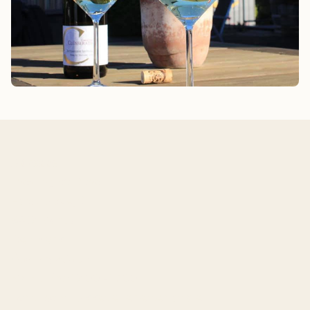
Adresse
Riesling by Rose
Farstrupvej 6
5462 Morud
Denmark
Åbningstider
Man til fre: 12.00 - 17.00
Lør til søn: Lukket eller efter aftale