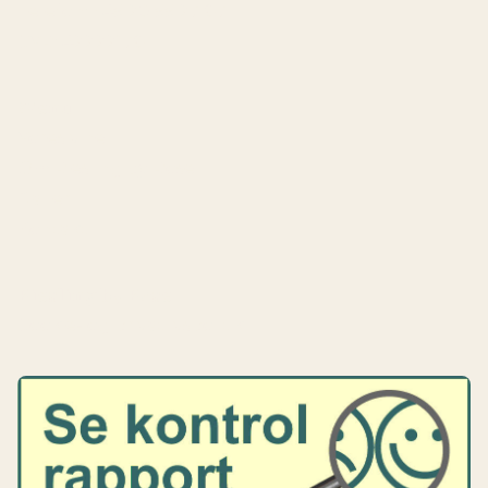
Telefon:
+45 20 55 27 87
CVR: 42222178
Menu
Vores vine
Om Riesling by Rose
Galleri
Kontakt
Riesling by Rose
Cookie- og privatlivspolitik