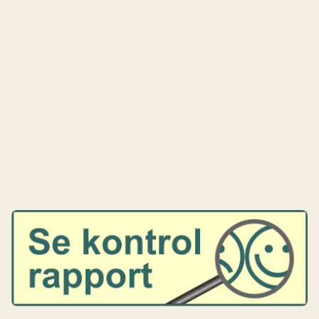
Menu
Vores vine
Om Riesling by Rose
Galleri
Kontakt
Riesling by Rose
Cookie- og privatlivspolitik