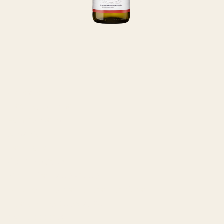
Adresse
Riesling by Rose
Farstrupvej 6
5462 Morud
Denmark
Åbningstider
Man til fre: 12.00 - 17.00
Lør til søn: Lukket eller efter aftale
Telefon:
+45 20 55 27 87
CVR: 42222178