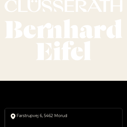
Farstrupvej 6, 5462 Morud